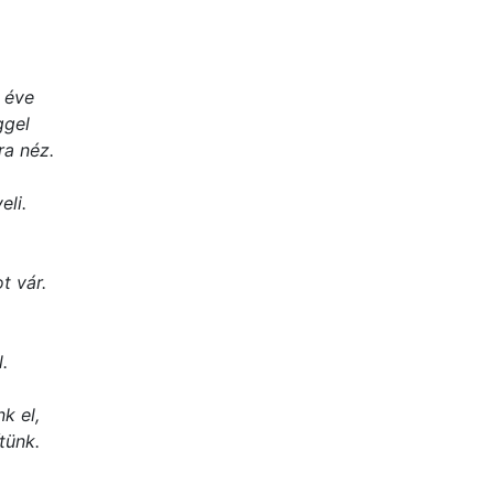
 éve
ggel
ra néz.
eli.
t vár.
.
k el,
tünk.