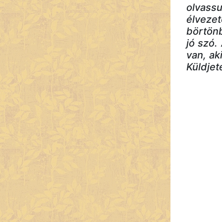
olvassu
élvezet
börtönb
jó szó.
van, ak
Küldjet