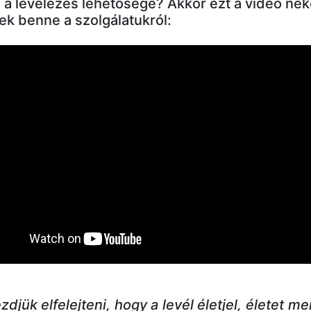
 a levelezés lehetősége? Akkor ezt a videó ne
k benne a szolgálatukról:
zdjük elfelejteni, hogy a levél életjel, életet