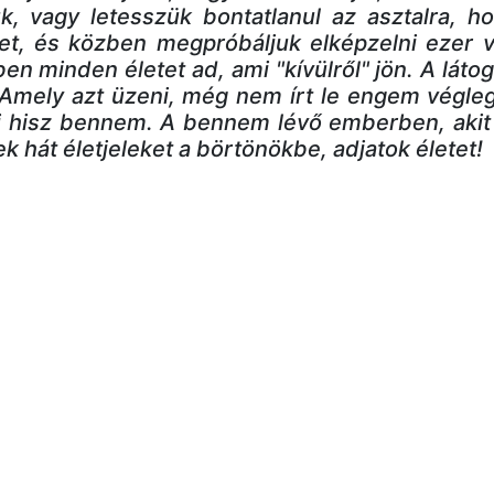
k, vagy letesszük bontatlanul az asztalra, ho
et, és közben megpróbáljuk elképzelni ezer vá
en minden életet ad, ami "kívülről" jön. A látog
 Amely azt üzeni, még nem írt le engem végle
i hisz bennem. A bennem lévő emberben, akit 
ek hát életjeleket a börtönökbe, adjatok életet!