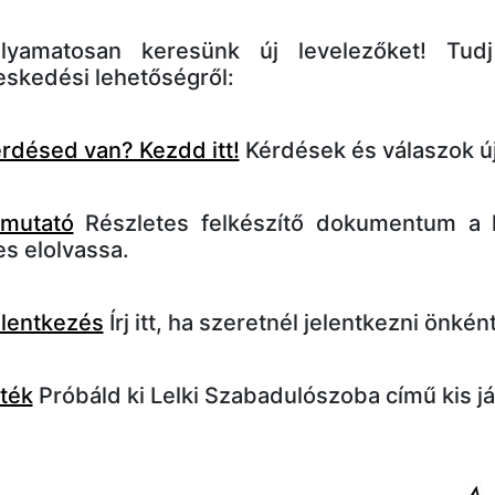
olyamatosan keresünk új levelezőket! Tu
skedési lehetőségről:
rdésed van? Kezdd itt!
Kérdések és válaszok új
mutató
Részletes felkészítő dokumentum a l
s elolvassa.
lentkezés
Írj itt, ha szeretnél jelentkezni önké
ték
Próbáld ki Lelki Szabadulószoba című kis j