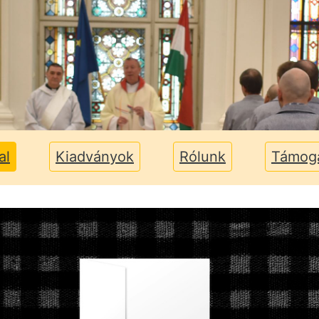
al
Kiadványok
Rólunk
Támog