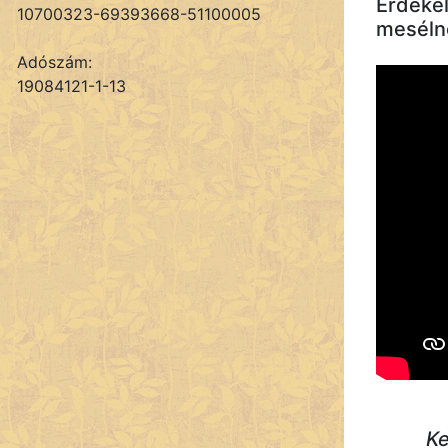
Érdekel
10700323-69393668-51100005
mesélne
Adószám:
19084121-1-13
Ke