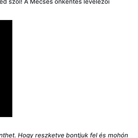
ked szól! A Mécses önkéntes levelezői
 menthet. Hogy reszketve bontjuk fel és mohón