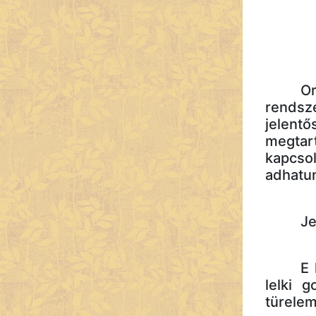
Or
rendsz
jelentő
megtart
kapcsol
adhatun
Je
E 
lelki 
türelem