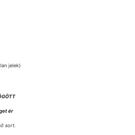
an jelek)
MÖGÖTT
get ér
ő sort.