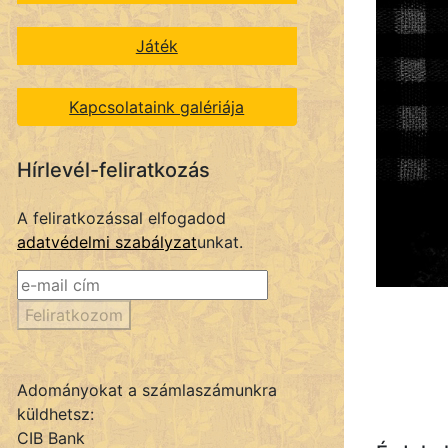
Játék
Kapcsolataink galériája
Hírlevél-feliratkozás
A feliratkozással elfogadod
adatvédelmi szabályzat
unkat.
Feliratkozom
Adományokat a számlaszámunkra
küldhetsz:
CIB Bank