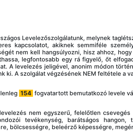
szágos Levelezőszolgálatunk, melynek taglétszám
eres kapcsolatot, akiknek semmiféle személyi
ségét nem kell hangsúlyozni, hisz ahhoz, hog
hassa, legfontosabb egy rá figyelő, őt elfogad
at. A levelezés jeligével, anonim módon tört
k ki. A szolgálat végzésének NEM feltétele a va
lenleg
154
fogvatartott bemutatkozó levele vá
levelezés nem egyszerű, felelőtlen csevegés
gondozói tevékenység, barátságos hangon, t
re, bölcsességre, beleérző képességre, megé