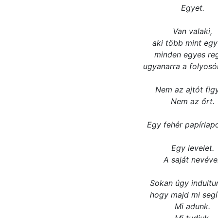
Egyet.
Van valaki,
aki több mint egy
minden egyes re
ugyanarra a folyosó
Nem az ajtót figy
Nem az őrt.
Egy fehér papírlapo
Egy levelet.
A saját nevével
Sokan úgy indultun
hogy majd mi segí
Mi adunk.
Mi tudjuk.