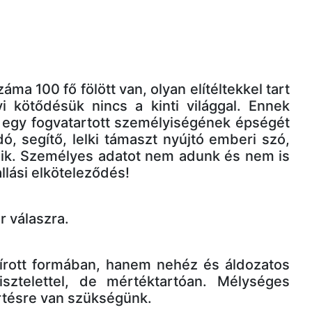
a 100 fő fölött van, olyan elítéltekkel tart
 kötődésük nincs a kinti világgal. Ennek
y egy fogvatartott személyiségének épségét
ó, segítő, lelki támaszt nyújtó emberi szó,
énik. Személyes adatot nem adunk és nem is
llási elköteleződés!
r válaszra.
 írott formában, hanem nehéz és áldozatos
isztelettel, de mértéktartóan. Mélységes
rtésre van szükségünk.