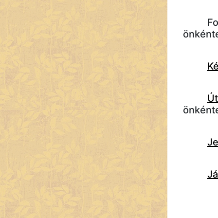
F
önkénte
Ké
Út
önkénte
Je
Já