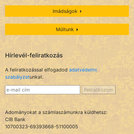
Imádságok
Múltunk
Hírlevél-feliratkozás
A feliratkozással elfogadod
adatvédelmi
szabályzat
unkat.
Feliratkozom
Adományokat a számlaszámunkra küldhetsz:
CIB Bank
10700323-69393668-51100005