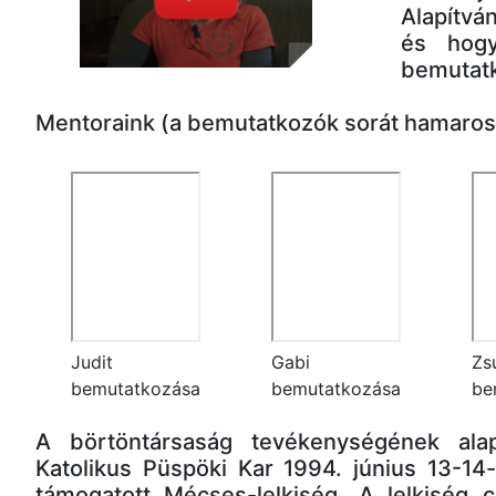
Alapítvá
és hogy
bemutatk
Mentoraink (a bemutatkozók sorát hamarosa
Judit
Gabi
Zs
bemutatkozása
bemutatkozása
be
A börtöntársaság tevékenységének al
Katolikus Püspöki Kar 1994. június 13-14-
támogatott Mécses-lelkiség. A lelkiség c