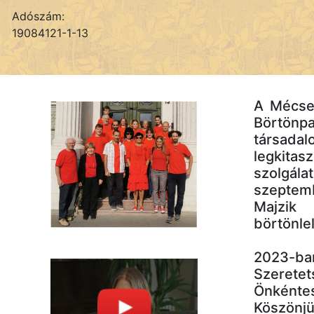
Adószám:
19084121-1-13
A Mécses
Börtönp
társad
legkit
szolgál
szeptem
Majzi
börtönle
2023
Szerete
Önként
Köszönj