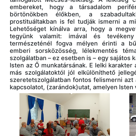
embereket, hogy a társadalom perifér
börtönökben élőkben, a szabadultak
prostituáltakban is fel tudják ismerni a m
Lehetőséget kínálva arra, hogy a megvet
tegyünk valamit: imával és tevékeny 
természeténél fogva mélyen érinti a bű
emberi sorsközösség, lélekmentés téma
szolgálatban – ez esetben is – egy sajátos 
Isten az Ő munkatársának. E lelki karakte
más szolgálatoktól jól elkülöníthető jelleg
szeretetszolgálatban fontos felismerni azt 
kapcsolatot, (zarándok)utat, amelyen Isten v